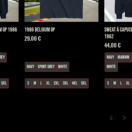
m GP 1986
1986 Belgium GP
Sweat à capuch
1962
Prix
29,00 €
Prix
44,00 €
rey
Navy
Maroon
Navy
Sport Grey
White
White
5XL
S
M
L
XL
2XL
3XL
4XL
5XL
S
M
L
XL
1
2
3