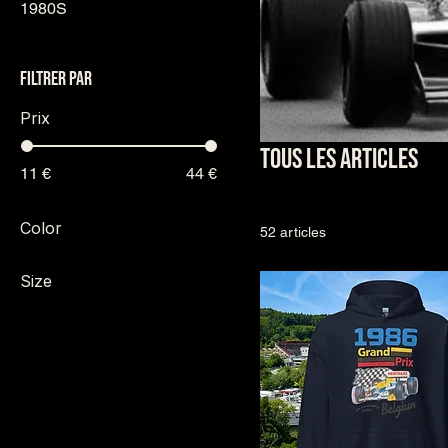
1980S
Filtrer par
Prix
Tous les articles
11 €
44 €
Color
52 articles
Black
Size
Brown Savana
11 oz
Dark Heather
15 oz
Indigo Blue
20 oz
Irish Green
2XL
Khaki
3XL
Light Blue