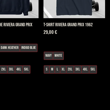
e RIVIERA GRAND PRIX
T-SHIRT Riviera Grand Prix 1962
Prix
29,00 €
Dark Heather
Indigo Blue
Navy
White
2XL
3XL
4XL
5XL
S
M
L
XL
2XL
3XL
4XL
5XL